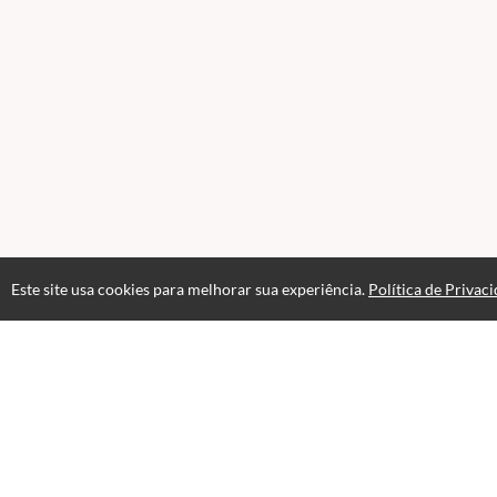
Este site usa cookies para melhorar sua experiência.
Política de Privac
Atendimento
+552135402523