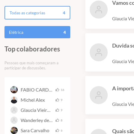
Vamos con
Todas as categorias
4
Glaucia Vie
Elétrica
4
Duvida so
Top colaboradores
Glaucia Vie
Pessoas que mais começaram a
participar de discussões.
A import
FABIO CARDOSO DA SILVA
16
Michel Alex
9
Glaucia Vie
Glaucia Vieira da Silva
9
Wanderley de Souza Alves
8
Sara Carvalho
Quais sã
6