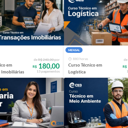
MENSAL
880 horas
de
R$ 240,00
por
de
180,00
ico em
Curso Técnico em
R$
R$
 Imobiliárias
Logística
13 pagamentos