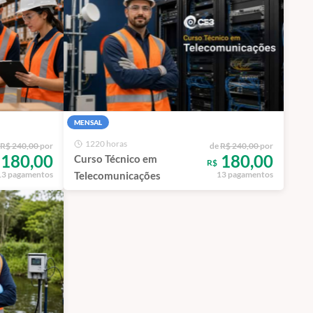
MENSAL
1220 horas
R$ 240,00
por
de
R$ 240,00
por
180,00
180,00
Curso Técnico em
R$
Telecomunicações
13 pagamentos
13 pagamentos