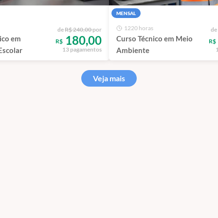
MENSAL
1220 horas
de
R$ 240,00
por
de
180,00
ico em
Curso Técnico em Meio
R$
R$
Escolar
Ambiente
13 pagamentos
Veja mais