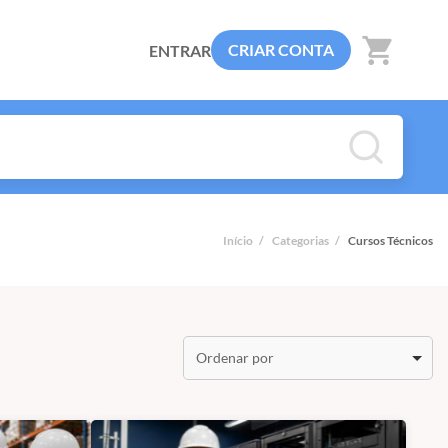
shopping_cart
CRIAR CONTA
ENTRAR
Início
/
Categorias
/
Cursos Técnicos
Ordenar por