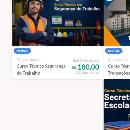
MENSAL
MENSAL
1200 horas
800 horas
de
R$ 240,00
por
180,00
Curso Técnico Segurança
Curso Técn
R$
do Trabalho
Transações
13 pagamentos