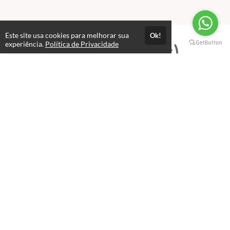
Este site usa cookies para melhorar sua
Ok!
experiência.
Política de Privacidade
Professores(as)
FABIO CARDOSO DA SILVA
Este professor(a) ainda não registrou sua biografia!