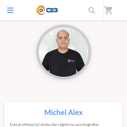
Início
/
Professores(as)
shopping_cart
Michel Alex
Este professor(a) ainda não registrou sua biografia!