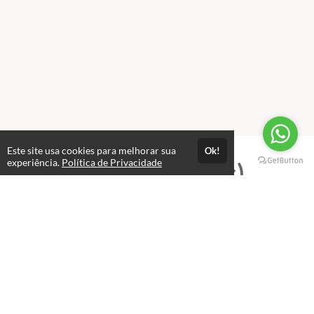
Este site usa cookies para melhorar sua
Ok!
experiência.
Política de Privacidade
Professores(as)
Michel Alex
Professor