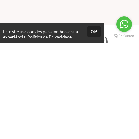
Este site usa cookies para melhorar sua
Ok!
experiência.
Política de Privacidade
Professores(as)
Michel Alex
Professor
Este professor(a) ainda não registrou sua biografia!