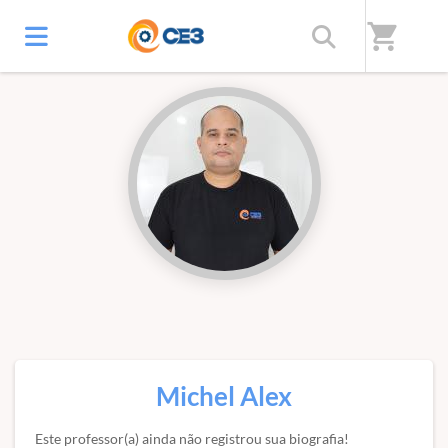
Início
/
Professores(as)
shopping_cart
Michel Alex
Este professor(a) ainda não registrou sua biografia!