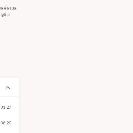
a é a sua
igital
31:27
08:20